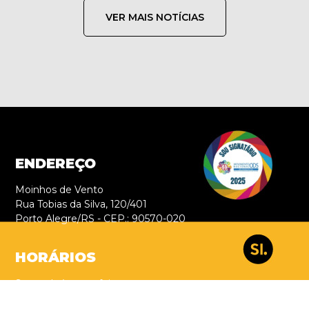
VER MAIS NOTÍCIAS
ENDEREÇO
Moinhos de Vento
Rua Tobias da Silva, 120/401
Porto Alegre/RS - CEP.: 90570-020
HORÁRIOS
Segunda à sexta-feira,
da 9h00 às 18h00