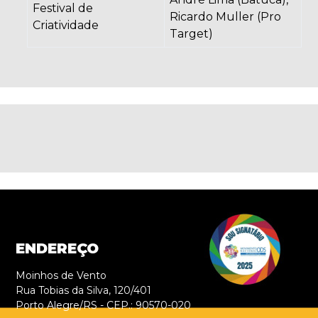
Festival de
Ricardo Muller (Pro
Criatividade
Target)
ENDEREÇO
Moinhos de Vento
Rua Tobias da Silva, 120/401
Porto Alegre/RS - CEP.: 90570-020