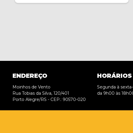
ENDEREÇO
HORÁRIOS
Moinhos de Vento
Segunda à sexta-f
Rua Tobias da Silva, 120/401
da 9h00 às 18h0
Porto Alegre/RS - CEP.: 90570-020